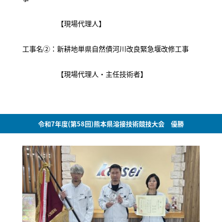
【現場代理人】
工事名②：新耕地単県自然債河川改良緊急堰改修工事
【現場代理人・主任技術者】
令和7年度(第58回)熊本県溶接技術競技大会 優勝