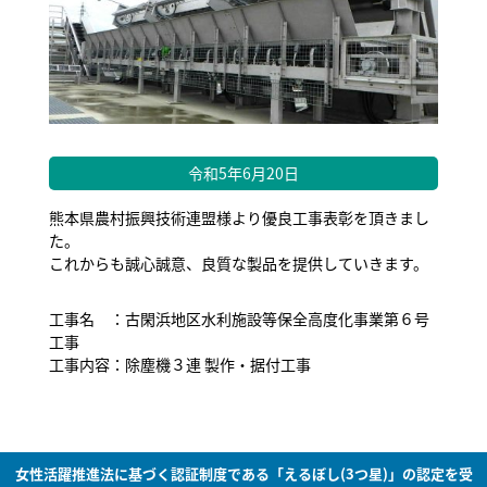
令和5年6月20日
熊本県農村振興技術連盟様より優良工事表彰を頂きまし
た。
これからも誠心誠意、良質な製品を提供していきます。
工事名 ：古閑浜地区水利施設等保全高度化事業第６号
工事
工事内容：除塵機３連 製作・据付工事
女性活躍推進法に基づく認証制度である「えるぼし(3つ星)」の認定を受