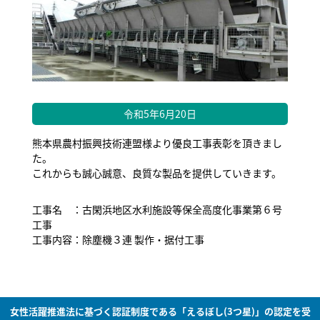
令和5年6月20日
熊本県農村振興技術連盟様より優良工事表彰を頂きまし
た。
これからも誠心誠意、良質な製品を提供していきます。
工事名 ：古閑浜地区水利施設等保全高度化事業第６号
工事
工事内容：除塵機３連 製作・据付工事
女性活躍推進法に基づく認証制度である「えるぼし(3つ星)」の認定を受