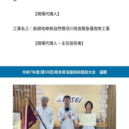
【現場代理人】
工事名②：新耕地単県自然債河川改良緊急堰改修工事
【現場代理人・主任技術者】
令和7年度(第58回)熊本県溶接技術競技大会 優勝